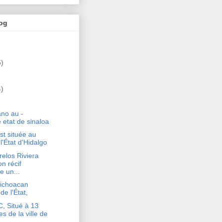
log
5)
)
ano au -
 etat de sinaloa
t située au
l'État d'Hidalgo
elos Riviera
n récif
e un...
Michoacan
de l'État,
 Situé à 13
es de la ville de