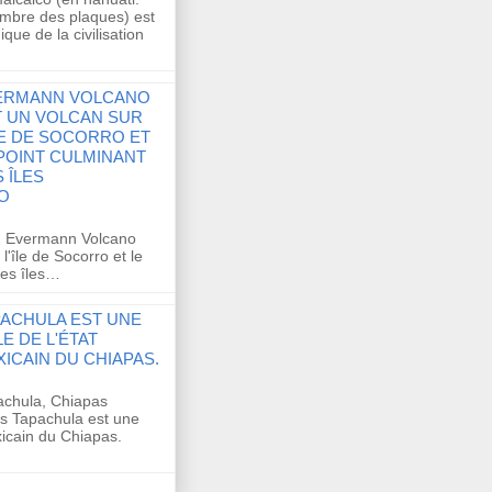
mbre des plaques) est
que de la civilisation
ERMANN VOLCANO
T UN VOLCAN SUR
LE DE SOCORRO ET
POINT CULMINANT
 ÎLES
O
n Evermann Volcano
l'île de Socorro et le
des îles…
PACHULA EST UNE
LE DE L'ÉTAT
ICAIN DU CHIAPAS.
achula, Chiapas
s Tapachula est une
exicain du Chiapas.