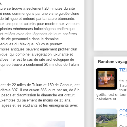
e.
iture se trouve à seulement 20 minutes du site
où nous commençons par une visite guidée d'une
e trilingue et entouré par la nature étonnante.
aux uniques et colorés pour montrer aux visiteurs
s plantes vénéneuses halocinógeno endémique.
ont reliées avec des légendes de leurs ancêtres
e de vie personnelle dans le domaine.
spaniques du Mexique, où vous pourrez
mples antiques peuvent également profiter d'un
ique, qui combine la végétation luxuriante et
aïbes. Tel est le cas du site archéologique de
Random voya
e qui se trouve à seulement 20 minutes de Tulum
i.
TI
tiz
 est de 22 miles de Tulum et 150 de Cancun, est
Tizu
tour
édérale 307. Il est ouvert 365 jours par an, de 8 h
goûts, est entou
9 pesos et d'admission le dimanche est gratuit
palmiers et…
. Exemptés du paiement de moins de 13 ans,
âgées et les étudiants et les enseignants avec
CO
CH
Coma