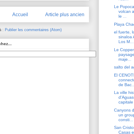
Le Popocat
volcan a
Accueil
Article plus ancien
le ...
Playa Cha
à :
Publier les commentaires (Atom)
el fuerte, 
sinaloa 
Los M...
hez...
Le Copper
paysage
maje...
salto del 
El CENOT
connect
de Bac..
La ville hi
d'Aguasc
capitale 
Canyons d
un grou
consti...
San Cristo
Casas es