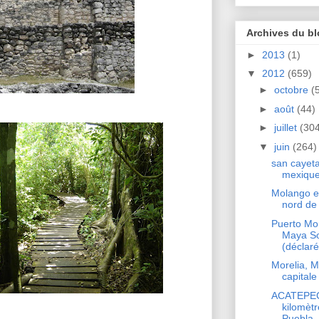
Archives du b
►
2013
(1)
▼
2012
(659)
►
octobre
(
►
août
(44)
►
juillet
(304
▼
juin
(264)
san cayet
mexique
Molango es
nord de 
Puerto Mor
Maya So
(déclaré
Morelia, 
capitale 
ACATEPEC,
kilomètr
Puebla