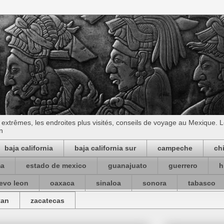
s extrêmes, les endroites plus visités, conseils de voyage au Mexique.
on
baja california
baja california sur
campeche
ch
ma
estado de mexico
guanajuato
guerrero
h
evo leon
oaxaca
sinaloa
sonora
tabasco
tan
zacatecas