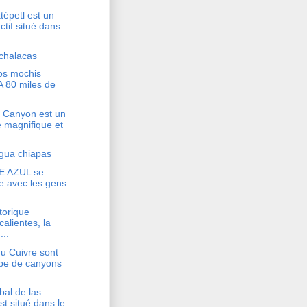
épetl est un
ctif situé dans
chalacas
los mochis
A 80 miles de
 Canyon est un
 magnifique et
agua chiapas
E AZUL se
e avec les gens
.
storique
alientes, la
...
u Cuivre sont
pe de canyons
bal de las
t situé dans le