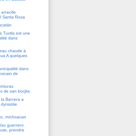
 arrecife
l Santa Rosa
ucatán
 Tuxtla est une
lité dans
'eau chaude à
ua A quelques
nicipalité dans
exicain de
inturas
s de san borjita
 la Barrera a
 dynastie
.
illo, michoacan
íso guerrero
oute, prendre