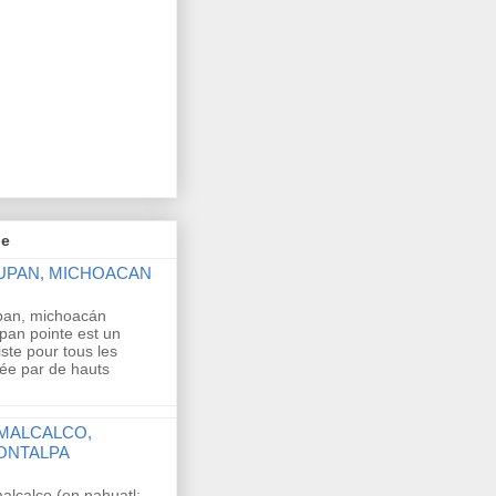
ge
ZUPAN, MICHOACAN
upan, michoacán
pan pointe est un
iste pour tous les
rée par de hauts
MALCALCO,
ONTALPA
lcalco (en nahuatl: