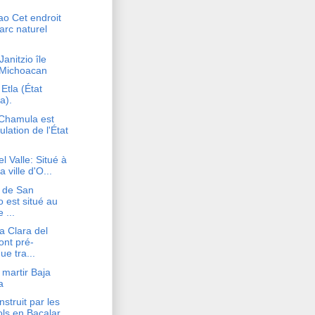
ao Cet endroit
arc naturel
anitzio île
 Michoacan
Etla (État
a).
Chamula est
lation de l'État
el Valle: Situé à
la ville d'O...
s de San
 est situé au
 ...
a Clara del
ont pré-
ue tra...
martir Baja
a
nstruit par les
ls en Bacalar