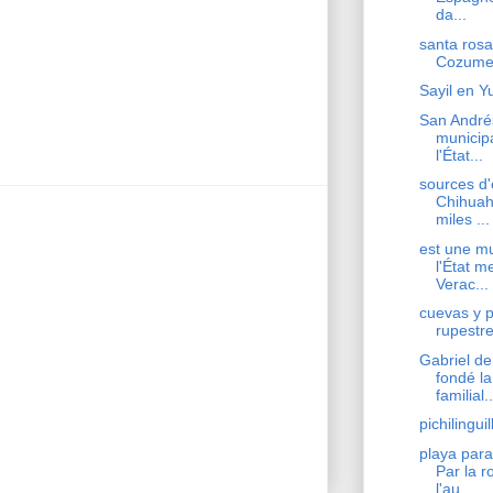
da...
santa rosa
Cozume
Sayil en Y
San Andrés
municipa
l'État...
sources d
Chihuah
miles ...
est une mu
l'État m
Verac...
cuevas y p
rupestre
Gabriel de
fondé la
familial..
pichilingu
playa para
Par la r
l'au...