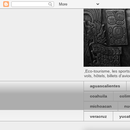
,Eco-tourisme, les sport
vols, hôtels, billets d'avi
aguascalientes
coahuila
coli
michoacan
nu
veracruz
yuca