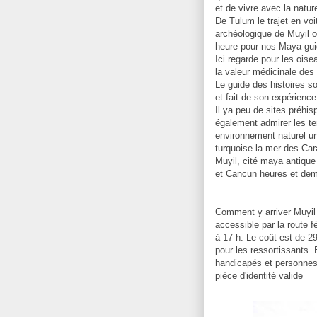
et de vivre avec la natur
De Tulum le trajet en vo
archéologique de Muyil 
heure pour nos Maya guid
Ici regarde pour les oise
la valeur médicinale de
Le guide des histoires s
et fait de son expérienc
Il ya peu de sites préhi
également admirer les te
environnement naturel un
turquoise la mer des Car
Muyil, cité maya antiqu
et Cancun heures et dem
Comment y arriver Muyil
accessible par la route f
à 17 h. Le coût est de 2
pour les ressortissants
handicapés et personnes 
pièce d'identité valide