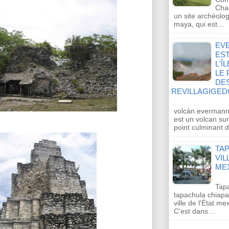
Cha
un site archéologi
maya, qui est…
EV
ES
L'Î
LE 
DES
REVILLAGIGED
volcán everman
est un volcan sur 
point culminant 
TA
VIL
MEX
Tap
tapachula chiapa
ville de l'État m
C'est dans…