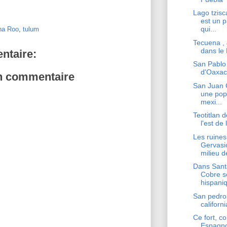
Lago tzisc
est un p
qui...
na Roo
,
tulum
Tecuena , J
dans le
taire:
San Pablo 
d'Oaxac
un commentaire
San Juan 
une popu
mexi...
Teotitlan d
l'est de 
Les ruine
Gervasio
milieu de
Dans Sant
Cobre s
hispaniq
San pedro 
californi
Ce fort, co
Espagno