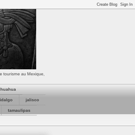
 Le tourisme au Mexique,
ihuahua
idalgo
jalisco
tamaulipas